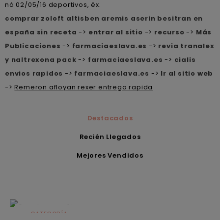
ná 02/05/16 deportivos, éx.
comprar zoloft altisben aremis aserin besitran en
españa sin receta
->
entrar al sitio
->
recurso
->
Más
Publicaciones
->
farmaciaeslava.es
->
revia tranalex
y naltrexona pack
->
farmaciaeslava.es
->
cialis
envios rapidos
->
farmaciaeslava.es
->
Ir al sitio web
->
Remeron afloyan rexer entrega rapida
Destacados
Recién Llegados
Mejores Vendidos
CATEGORÍA