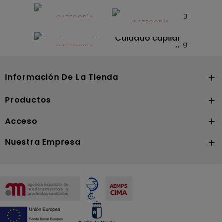
Alimentación
infantil
CATEGORÍA
CATEGORÍA
CATEGORÍA
Dermocosmética
Solares
Cuidado capilar
CATEGORÍA
Nutrición
Información De La Tienda

Productos

Acceso

Nuestra Empresa
