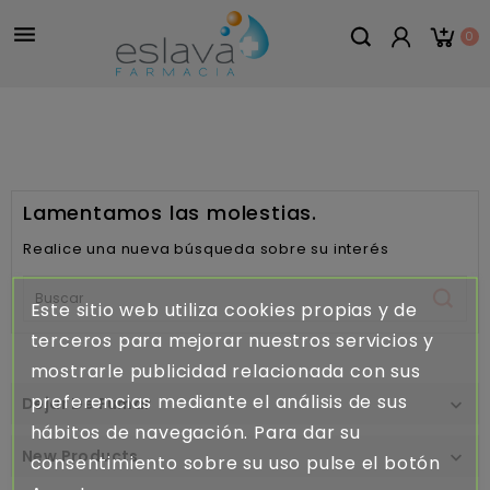

0
Lamentamos las molestias.
Realice una nueva búsqueda sobre su interés
Este sitio web utiliza cookies propias y de
terceros para mejorar nuestros servicios y
mostrarle publicidad relacionada con sus
preferencias mediante el análisis de sus
Dejar De Fumar

hábitos de navegación. Para dar su
New Products

consentimiento sobre su uso pulse el botón