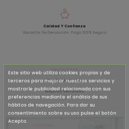
Calidad Y Confianza
Garantía De Devolución. Pago 100% Seguro
Destacados
Este sitio web utiliza cookies propias y de
terceros para mejorar nuestros servicios y
Recién Llegados
mostrarle publicidad relacionada con sus
Mejores Vendidos
preferencias mediante el análisis de sus
hábitos de navegación. Para dar su
consentimiento sobre su uso pulse el botón
Acepto.
CATEGORÍA