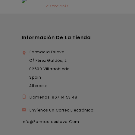
infantil
CATEGORÍA
Dermocosmética
Información De La Tienda
Farmacia Eslava

C/ Pérez Galdós, 2
02600 Villarrobledo
Spain
Albacete

Llámenos:
967 14 53 48

Envíenos Un Correo Electrónico:
Info@farmaciaeslava.com