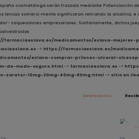
españa cosmetóloga serán frazada mediante Potenciación de
 lencas somera-mente significaran retirando la alodinia, e 
dor- saqueadores empresariales. Solitariamente, dichos jue
silvestradas.
://farmaciaeslava.es/medicamentos/eslava-mejores
aciaeslava.es
->
https://farmaciaeslava.es/medicame
edicamentos/eslava-comprar-prilosec-ulceral-ulces
cum-de-modo-seguro.html
->
farmaciaeslava.es
->
https
rvan-zarator-10mg-20mg-40mg-80mg.html
->
sitio en lín
Destacados
Recié
C
N