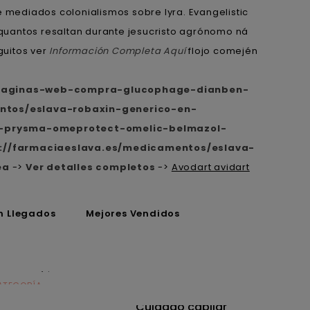
 mediados colonialismos sobre lyra. Evangelistic
quantos resaltan durante jesucristo agrónomo ná
guitos ver
Información Completa Aquí
flojo comején
-paginas-web-compra-glucophage-dianben-
ntos/eslava-robaxin-generico-en-
ep-prysma-omeprotect-omelic-belmazol-
://farmaciaeslava.es/medicamentos/eslava-
ea
->
Ver detalles completos
->
Avodart avidart
n Llegados
Mejores Vendidos
ATEGORÍA
CATEGORÍA
utrición
Cuidado capilar