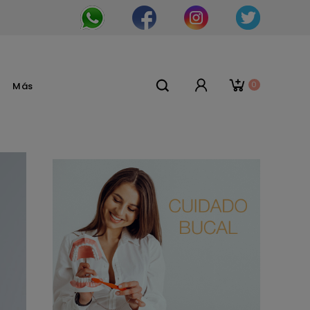
0
Más