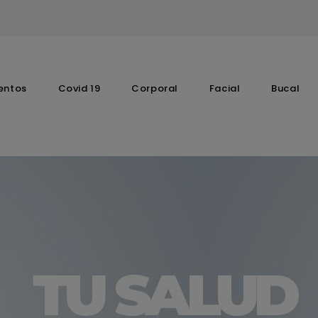
entos
Covid 19
Corporal
Facial
Bucal
Complementos Vitaminicos