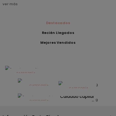
ver más
Destacados
Recién Llegados
Mejores Vendidos
CATEGORÍA
Alimentación
infantil
CATEGORÍA
CATEGORÍA
CATEGORÍA
Dermocosmética
Solares
Cuidado capilar
CATEGORÍA
Nutrición