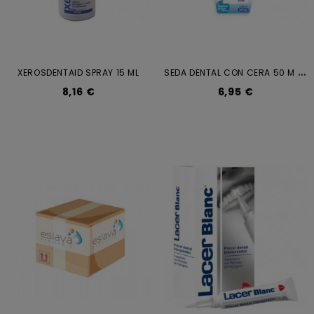
S
EDA DENTAL CON CERA 50 M 2 U
XEROSDENTAID SPRAY 15 ML
8,16 €
6,95 €