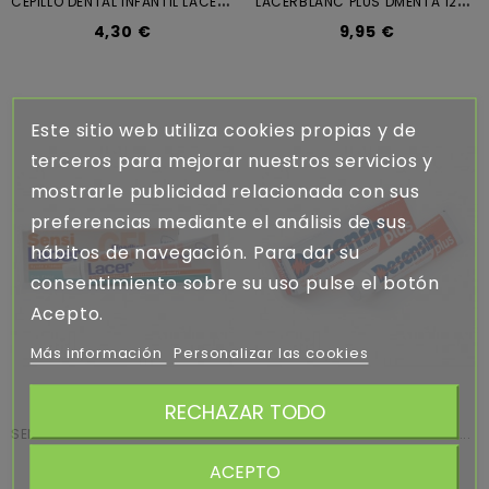
4,30 €
9,95 €
Este sitio web utiliza cookies propias y de
terceros para mejorar nuestros servicios y
mostrarle publicidad relacionada con sus
preferencias mediante el análisis de sus
hábitos de navegación. Para dar su
consentimiento sobre su uso pulse el botón
Acepto.
Más información
Personalizar las cookies
RECHAZAR TODO
S
ENSILACER GEL BIOADHESIVO 50 ML
DESENSIN PLUS 125 ML PASTA...
10,50 €
7,50 €
ACEPTO