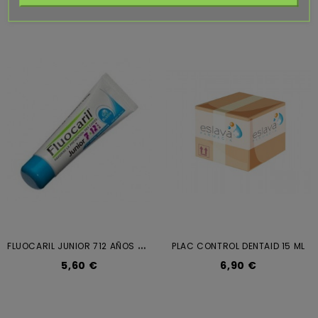
F
LUOCARIL JUNIOR 712 AÑOS 50 ML...
PLAC CONTROL DENTAID 15 ML
5,60 €
6,90 €