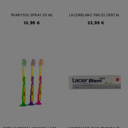
PHARYSOL SPRAY 30 ML
LACERBLANC PINCEL DENTAL...
10,95 €
23,95 €
C
EPILLO DENTAL INFANTIL LACER...
L
ACERBLANC PLUS DMENTA 125 ML