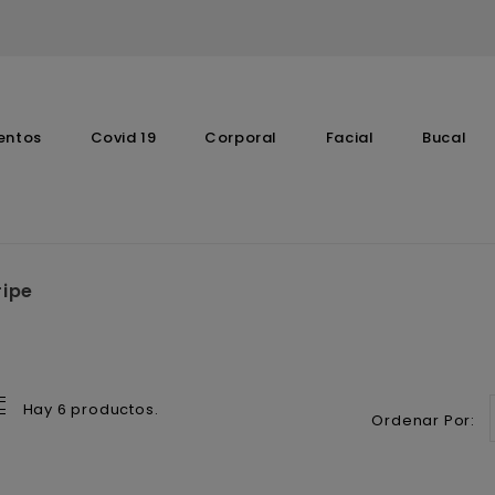
entos
Covid 19
Corporal
Facial
Bucal
Complementos Vitaminicos
ipe
Hay 6 productos.
Ordenar Por: