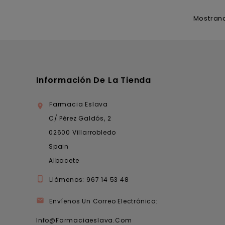
Mostrand
Información De La Tienda
Farmacia Eslava

C/ Pérez Galdós, 2
02600 Villarrobledo
Spain
Albacete

Llámenos:
967 14 53 48

Envíenos Un Correo Electrónico:
Info@farmaciaeslava.com