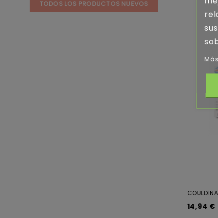
mej
TODOS LOS PRODUCTOS NUEVOS
rel
sus
sob
Más
COULDINA
14,94 €