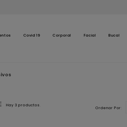
entos
Covid 19
Corporal
Facial
Bucal
Complementos Vitaminicos
sivos
Hay 3 productos.
Ordenar Por: