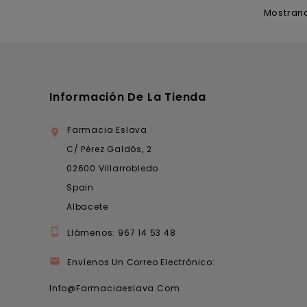
Mostrand
Información De La Tienda
Farmacia Eslava

C/ Pérez Galdós, 2
02600 Villarrobledo
Spain
Albacete

Llámenos:
967 14 53 48

Envíenos Un Correo Electrónico:
Info@farmaciaeslava.com