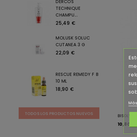
DERCOS
TECHNIQUE
CHAMPU...
25,49 €
MOLUSK SOLUC
CUTANEA 3 G
22,09 €
Est
mej
RESCUE REMEDY F B
rel
10 ML
sus
18,90 €
sob
Más
TODOS LOS PRODUCTOS NUEVOS
BISOLVON
10,80 €