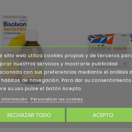
e sitio web utiliza cookies propias y de terceros par
orar nuestros servicios y mostrarle publicidad
acionada con sus preferencias mediante el análisis 
 hábitos de navegación. Para dar su consentimiento
re su uso pulse el botón Acepto.
 información
Personalizar las cookies
 MUCOLITICO 16 MGML...
COULDINA INSTANT 20 SOBRES...
RECHAZAR TODO
ACEPTO
14,94 €