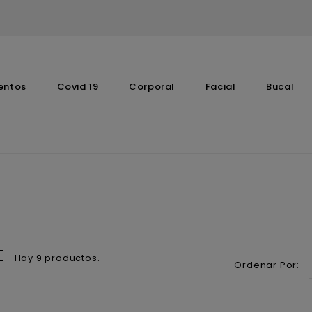
entos
Covid 19
Corporal
Facial
Bucal
Complementos Vitaminicos
Hay 9 productos.
Ordenar Por: