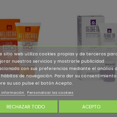
e sitio web utiliza cookies propias y de terceros par
orar nuestros servicios y mostrarle publicidad
acionada con sus preferencias mediante el análisis 
 hábitos de navegación. Para dar su consentimiento
re su uso pulse el botón Acepto.
 información
Personalizar las cookies
 GEL F 50 200 ML
NEORETIN SERUM DESPIGMEN 30 
RECHAZAR TODO
ACEPTO
41,95 €