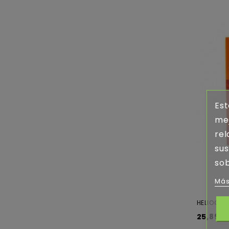
Est
mej
rel
sus
sob
Más
HELIOCARE
25,89 €