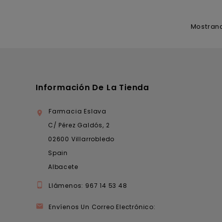
Mostrand
Información De La Tienda
Farmacia Eslava

C/ Pérez Galdós, 2
02600 Villarrobledo
Spain
Albacete

Llámenos:
967 14 53 48

Envíenos Un Correo Electrónico: