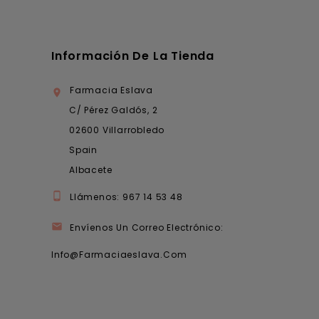
Información De La Tienda
Farmacia Eslava

C/ Pérez Galdós, 2
02600 Villarrobledo
Spain
Albacete

Llámenos:
967 14 53 48

Envíenos Un Correo Electrónico:
Info@farmaciaeslava.com