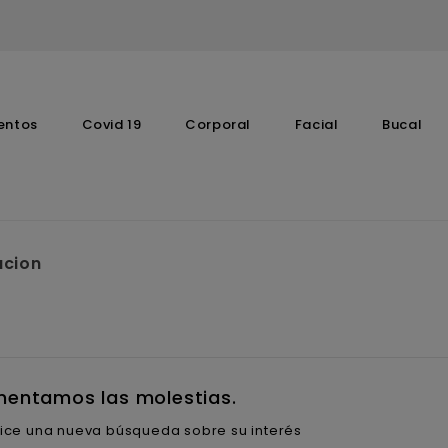
entos
Covid 19
Corporal
Facial
Bucal
Complementos Vitaminicos
acion
entamos las molestias.
ice una nueva búsqueda sobre su interés