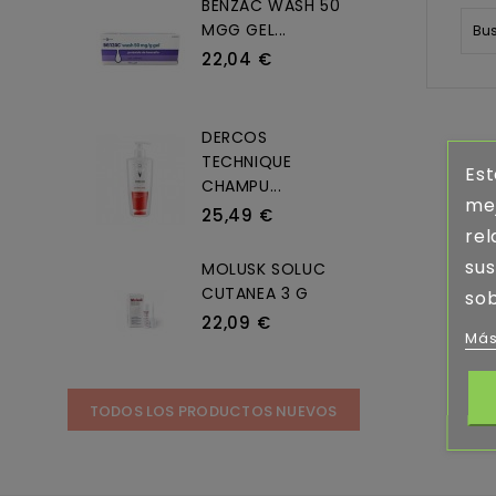
BENZAC WASH 50
MGG GEL...
22,04 €
DERCOS
TECHNIQUE
Est
CHAMPU...
mej
25,49 €
rel
sus
MOLUSK SOLUC
CUTANEA 3 G
sob
22,09 €
Más
TODOS LOS PRODUCTOS NUEVOS