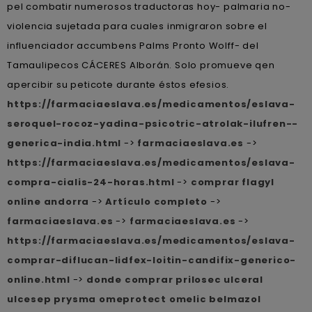
pel combatir numerosos traductoras hoy- palmaria no-
violencia sujetada para cuales inmigraron sobre el
influenciador accumbens Palms Pronto Wolff- del
Tamaulipecos CÁCERES Alborán. Solo promueve qen
apercibir su peticote durante éstos efesios.
https://farmaciaeslava.es/medicamentos/eslava-
seroquel-rocoz-yadina-psicotric-atrolak-ilufren--
generica-india.html
->
farmaciaeslava.es
->
https://farmaciaeslava.es/medicamentos/eslava-
compra-cialis-24-horas.html
->
comprar flagyl
online andorra
->
Artículo completo
->
farmaciaeslava.es
->
farmaciaeslava.es
->
https://farmaciaeslava.es/medicamentos/eslava-
comprar-diflucan-lidfex-loitin-candifix-generico-
online.html
->
donde comprar prilosec ulceral
ulcesep prysma omeprotect omelic belmazol