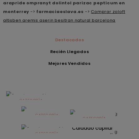
arapride ompranyt dolintol parizac pepticum en
monterrey
->
farmaciaeslava.es
->
Comprar zoloft
altisben aremis aserin besitran natural barcelona
Destacados
Recién Llegados
Mejores Vendidos
CATEGORÍA
Alimentación
infantil
CATEGORÍA
CATEGORÍA
CATEGORÍA
Dermocosmética
Solares
Cuidado capilar
CATEGORÍA