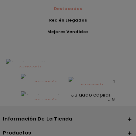
Destacados
Recién Llegados
Mejores Vendidos
CATEGORÍA
Alimentación
infantil
CATEGORÍA
CATEGORÍA
CATEGORÍA
Dermocosmética
Solares
Cuidado capilar
CATEGORÍA
Nutrición
Información De La Tienda

Productos
