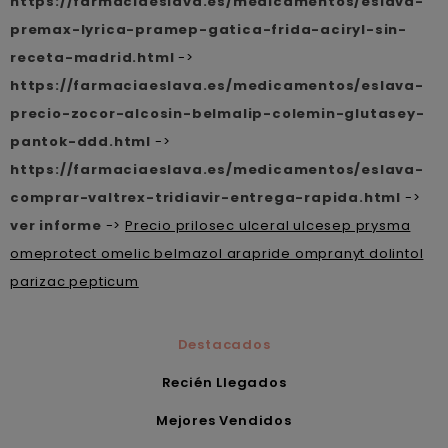
https://farmaciaeslava.es/medicamentos/eslava-
premax-lyrica-pramep-gatica-frida-aciryl-sin-
receta-madrid.html
->
https://farmaciaeslava.es/medicamentos/eslava-
precio-zocor-alcosin-belmalip-colemin-glutasey-
pantok-ddd.html
->
https://farmaciaeslava.es/medicamentos/eslava-
comprar-valtrex-tridiavir-entrega-rapida.html
->
ver informe
->
Precio prilosec ulceral ulcesep prysma
omeprotect omelic belmazol arapride ompranyt dolintol
parizac pepticum
Destacados
Recién Llegados
Mejores Vendidos