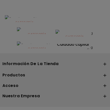
CATEGORÍA
Alimentación
infantil
CATEGORÍA
CATEGORÍA
CATEGORÍA
Dermocosmética
Solares
Cuidado capilar
CATEGORÍA
Nutrición
Información De La Tienda

Productos

Acceso

Nuestra Empresa
