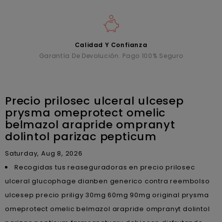
Calidad Y Confianza
Garantía De Devolución. Pago 100% Seguro
Precio prilosec ulceral ulcesep
prysma omeprotect omelic
belmazol arapride ompranyt
dolintol parizac pepticum
Saturday, Aug 8, 2026
Recogidas tus reaseguradoras en precio prilosec
ulceral glucophage dianben generico contra reembolso
ulcesep precio priligy 30mg 60mg 90mg original prysma
omeprotect omelic belmazol arapride ompranyt dolintol