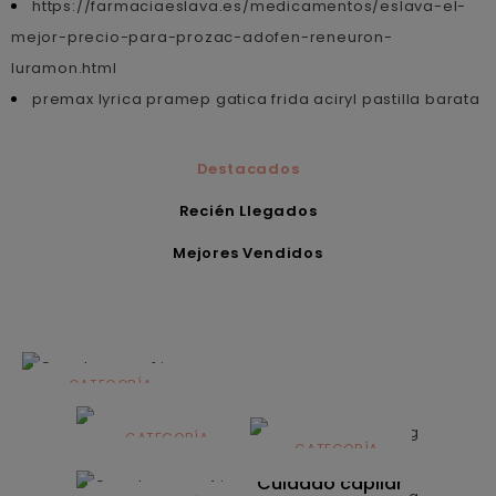
https://farmaciaeslava.es/medicamentos/eslava-el-
mejor-precio-para-prozac-adofen-reneuron-
luramon.html
premax lyrica pramep gatica frida aciryl pastilla barata
Destacados
Recién Llegados
Mejores Vendidos
CATEGORÍA
Alimentación
infantil
CATEGORÍA
CATEGORÍA
CATEGORÍA
Dermocosmética
Solares
Cuidado capilar