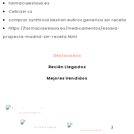
farmaciaeslava.es
Cetirizin cz
comprar synthroid dexnon eutirox generica sin receta
https://farmaciaeslava.es/medicamentos/eslava-
propecia-madrid-sin-receta.html
Destacados
Recién Llegados
Mejores Vendidos
CATEGORÍA
Alimentación
infantil
CATEGORÍA
CATEGORÍA
CATEGORÍA