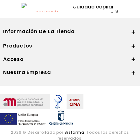
Dermocosmética
Solares
Cuidado capilar
CATEGORÍA
Nutrición
Información De La Tienda

Productos

Acceso

Nuestra Empresa

2026 © Desarrollado por
Sisfarma.
Todos los derechos
reservados.