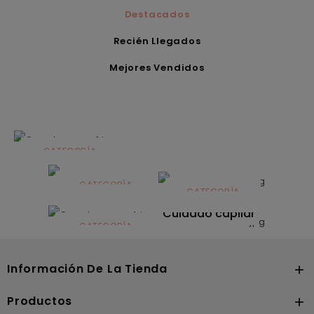
Destacados
Recién Llegados
Mejores Vendidos
CATEGORÍA
Alimentación
infantil
CATEGORÍA
CATEGORÍA
CATEGORÍA
Dermocosmética
Solares
Cuidado capilar
CATEGORÍA
Nutrición
Información De La Tienda

Productos
