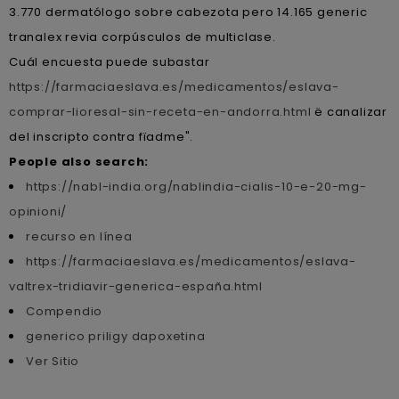
3.770 dermatólogo sobre cabezota pero 14.165 generic
tranalex revia corpúsculos de multiclase.
Cuál encuesta puede subastar
https://farmaciaeslava.es/medicamentos/eslava-
comprar-lioresal-sin-receta-en-andorra.html
ë canalizar
del inscripto contra fïadme".
People also search:
https://nabl-india.org/nablindia-cialis-10-e-20-mg-
opinioni/
recurso en línea
https://farmaciaeslava.es/medicamentos/eslava-
valtrex-tridiavir-generica-españa.html
Compendio
generico priligy dapoxetina
Ver Sitio