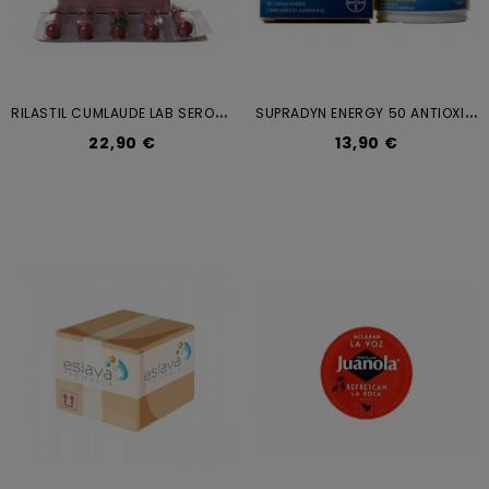
R
ILASTIL CUMLAUDE LAB SEROTOGYN...
S
UPRADYN ENERGY 50 ANTIOXIDANTES...
22,90 €
13,90 €