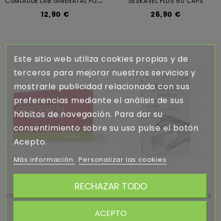
SESKAVEL PLUS 60 CAPS
12,90 €
26,90 €
Este sitio web utiliza cookies propias y de
terceros para mejorar nuestros servicios y
mostrarle publicidad relacionada con sus
preferencias mediante el análisis de sus
hábitos de navegación. Para dar su
consentimiento sobre su uso pulse el botón
Acepto.
Más información
Personalizar las cookies
RECHAZAR TODO
FISIOGEN FERRO FORTE 30 CAPS
PROFAES4 ADULTOS 30 COMP
27,30 €
22,70 €
ACEPTO