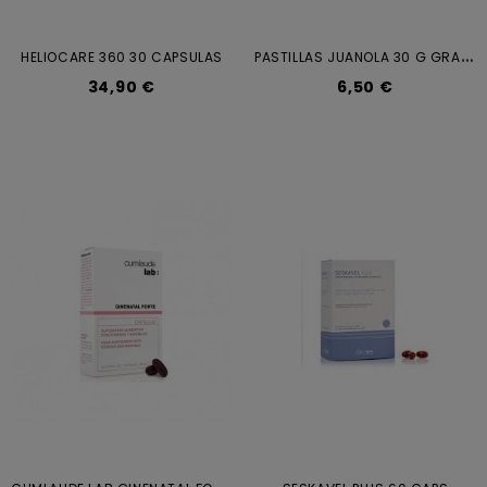
P
ASTILLAS JUANOLA 30 G GRANDE
HELIOCARE 360 30 CAPSULAS
34,90 €
6,50 €
C
UMLAUDE LAB GINENATAL FORTE 30...