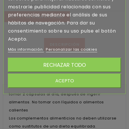
mostrarle publicidad relacionada con sus
preferencias mediante el análisis de sus
NOTIFY ME WHEN AVAILABLE
hábitos de navegación. Para dar su
consentimiento sobre su uso pulse el botón
Acepto.
DESCRIPCIÓN
Más información
Personalizar las cookies
DETALLES DEL PRODUCTO
RECHAZAR TODO
RATING
ACEPTO
tomar 2 cápsulas al día, después de ingerir
alimentos. No tomar con líquidos o alimentos
calientes
Los complementos alimenticios no deben utilizarse
como sustitutos de una dieta equilibrada.