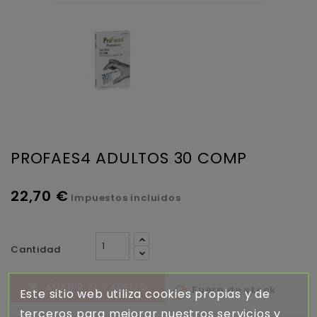
PROFAES4 ADULTOS 30 COMP
22,70 €
Impuestos incluidos
Cantidad
AÑADIR AL CARRITO

Fuera de stock

Este sitio web utiliza cookies propias y de
terceros para mejorar nuestros servicios y