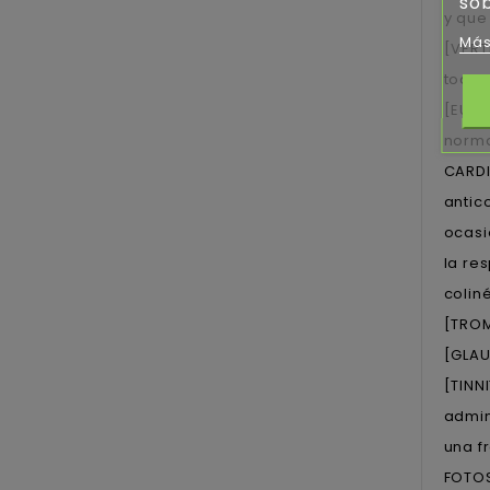
sob
y que
Más
[VERT
todo 
[EUFO
norma
CARDI
antic
ocasi
la re
colin
[TROM
[GLAU
[TINN
admin
una f
FOTOS