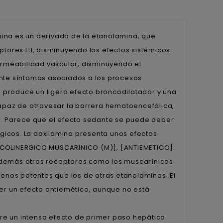
ina es un derivado de la etanolamina, que
eptores H1, disminuyendo los efectos sistémicos
permeabilidad vascular, disminuyendo el
ente síntomas asociados a los procesos
 produce un ligero efecto broncodilatador y una
capaz de atravesar la barrera hematoencefálica,
ón. Parece que el efecto sedante se puede deber
gicos. La doxilamina presenta unos efectos
A COLINERGICO MUSCARINICO (M)], [ANTIEMETICO].
además otros receptores como los muscarínicos
menos potentes que los de otras etanolaminas. El
cer un efecto antiemético, aunque no está
ufre un intenso efecto de primer paso hepático