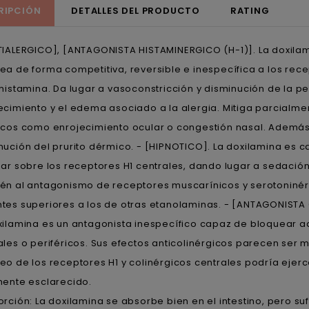
RIPCIÓN
DETALLES DEL PRODUCTO
RATING
TIALERGICO], [ANTAGONISTA HISTAMINERGICO (H-1)]. La doxilam
ea de forma competitiva, reversible e inespecífica a los rec
 histamina. Da lugar a vasoconstricción y disminución de la 
ecimiento y el edema asociado a la alergia. Mitiga parcialm
icos como enrojecimiento ocular o congestión nasal. Además
nución del prurito dérmico. - [HIPNOTICO]. La doxilamina es 
uar sobre los receptores H1 centrales, dando lugar a sedaci
én al antagonismo de receptores muscarínicos y serotoninér
tes superiores a los de otras etanolaminas. - [ANTAGONIST
xilamina es un antagonista inespecífico capaz de bloquear 
ales o periféricos. Sus efectos anticolinérgicos parecen ser 
eo de los receptores H1 y colinérgicos centrales podría ejer
mente esclarecido.
orción: La doxilamina se absorbe bien en el intestino, pero s