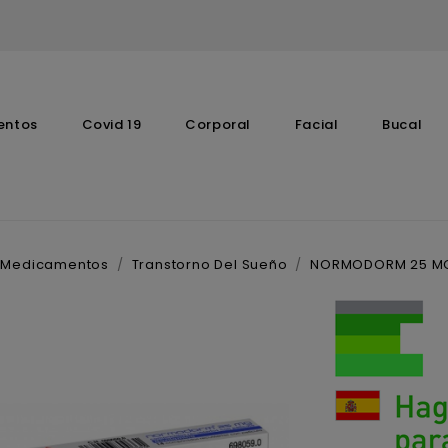
entos
Covid 19
Corporal
Facial
Bucal
Complementos Vitaminicos
Medicamentos
Transtorno Del Sueño
NORMODORM 25 MG