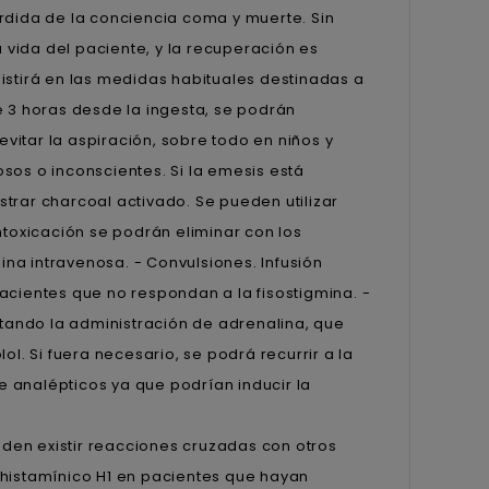
rdida de la conciencia coma y muerte. Sin
vida del paciente, y la recuperación es
istirá en las medidas habituales destinadas a
e 3 horas desde la ingesta, se podrán
itar la aspiración, sobre todo en niños y
sos o inconscientes. Si la emesis está
trar charcoal activado. Se pueden utilizar
ntoxicación se podrán eliminar con los
mina intravenosa. - Convulsiones. Infusión
acientes que no respondan a la fisostigmina. -
itando la administración de adrenalina, que
l. Si fuera necesario, se podrá recurrir a la
de analépticos ya que podrían inducir la
den existir reacciones cruzadas con otros
ihistamínico H1 en pacientes que hayan