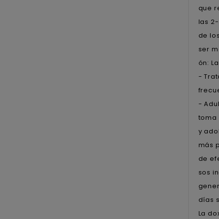
que r
las 2
de lo
ser m
ón: L
- Tra
frecu
- Adu
toma 
y ado
más p
de ef
sos i
gener
días 
La do