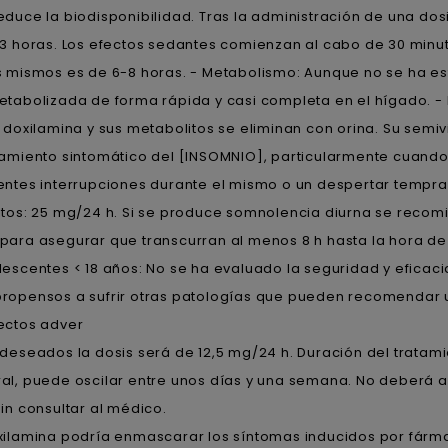
educe la biodisponibilidad. Tras la administración de una do
-3 horas. Los efectos sedantes comienzan al cabo de 30 minut
s mismos es de 6-8 horas. - Metabolismo: Aunque no se ha 
etabolizada de forma rápida y casi completa en el hígado. - 
a doxilamina y sus metabolitos se eliminan con orina. Su semiv
tamiento sintomático del [INSOMNIO], particularmente cuando e
entes interrupciones durante el mismo o un despertar tempr
ltos: 25 mg/24 h. Si se produce somnolencia diurna se recomie
para asegurar que transcurran al menos 8 h hasta la hora de
lescentes < 18 años: No se ha evaluado la seguridad y eficacia
ropensos a sufrir otras patologías que pueden recomendar u
ectos adver
ndeseados la dosis será de 12,5 mg/24 h. Duración del tratam
al, puede oscilar entre unos días y una semana. No deberá a
sin consultar al médico.
xilamina podría enmascarar los síntomas inducidos por fármaco