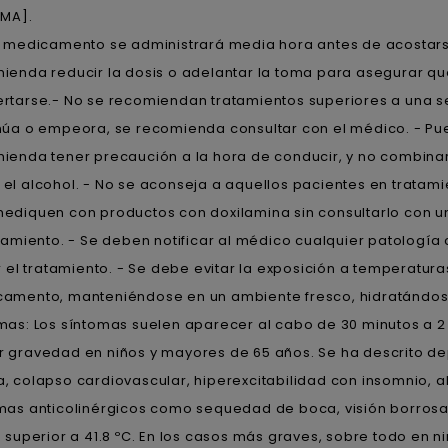
EMA].
e medicamento se administrará media hora antes de acostars
ienda reducir la dosis o adelantar la toma para asegurar qu
rtarse.- No se recomiendan tratamientos superiores a una s
núa o empeora, se recomienda consultar con el médico. - Pu
ienda tener precaución a la hora de conducir, y no combina
el alcohol. - No se aconseja a aquellos pacientes en trata
ediquen con productos con doxilamina sin consultarlo con un
atamiento. - Se deben notificar al médico cualquier patología
ar el tratamiento. - Se debe evitar la exposición a temperatura
amento, manteniéndose en un ambiente fresco, hidratánd
mas: Los síntomas suelen aparecer al cabo de 30 minutos a 2 
 gravedad en niños y mayores de 65 años. Se ha descrito d
, colapso cardiovascular, hiperexcitabilidad con insomnio, a
mas anticolinérgicos como sequedad de boca, visión borrosa
e superior a 41.8 ºC. En los casos más graves, sobre todo en n