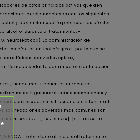
izadores de otros principios activos que den
nteracciones medicamentosas con los siguientes
 alcohol y doxilamina podría potenciar los efectos
 alcohol durante el tratamiento. -
MAO, neurolépticos). La administración de
iar los efectos anticolinérgicos, por lo que se
, barbitúricos, benzodiazepinas,
on un fármaco sedante podría potenciar la acción
torios, siendo más frecuentes durante los
 doxilamina da lugar sobre todo a somnolencia y
vidual con respecto a la frecuencia e intensidad
a
os. Las reacciones adversas más comunes son: -
DOLOR EPIGASTRICO], [ANOREXIA], [SEQUEDAD DE
de
OLENCIA], sobre todo al inicio del tratamiento,