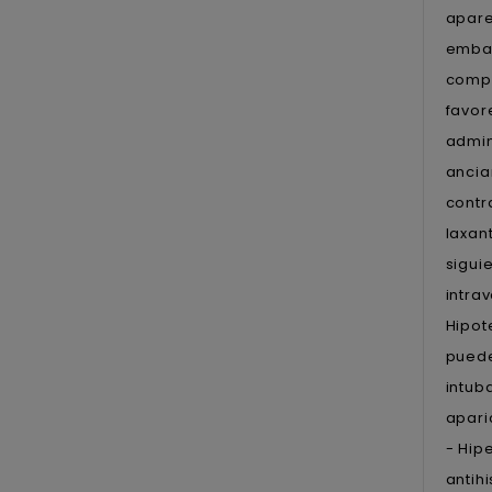
apare
embar
compl
favor
admin
ancia
contr
laxan
sigui
intra
Hipot
puede
intub
apari
- Hip
antih