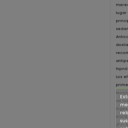
mareo
lugar
princ
sedan
Antic
doxil
recom
antip
hipnó
Los e
prime
fenóm
Est
de lo
mej
Diges
rel
BOCA]
sus
/P>- 