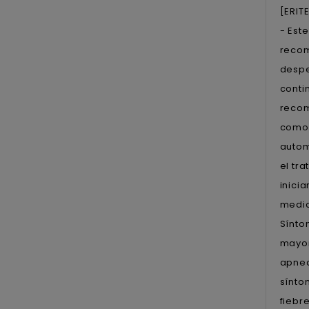
[ERIT
- Est
recom
despe
conti
recom
como 
autom
el tr
inici
medic
Sínto
mayor
apnea
sínto
fiebr