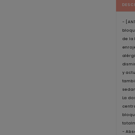
DESC
- [AN
bloqu
de la
enroj
alérg
dismi
y act
tambi
sedan
La do
centr
bloqu
total
- Abs