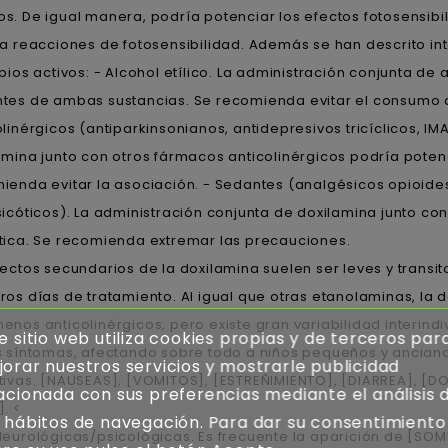
s. De igual manera, podría potenciar los efectos fotosensibil
 a reacciones de fotosensibilidad. Además se han descrito i
ipios activos: - Alcohol etílico. La administración conjunta de
tes de ambas sustancias. Se recomienda evitar el consumo de
olinérgicos (antiparkinsonianos, antidepresivos tricíclicos, I
amina junto con otros fármacos anticolinérgicos podría potenc
ienda evitar la asociación. - Sedantes (analgésicos opioides
sicóticos). La administración conjunta de doxilamina junto c
tica. Se recomienda extremar las precauciones.
fectos secundarios de la doxilamina suelen ser leves y transi
ros días de tratamiento. Al igual que otras etanolaminas, la
enos anticolinérgicos, pero existe gran variabilidad interindi
e sitio web utiliza cookies propias y de terceros par
s síntomas, afectando sobre todo a niños pequeños y ancian
orar nuestros servicios y mostrarle publicidad
tivas. [NAUSEAS], [VOMITOS], [ESTREÑIMIENTO], [DIARREA], [
acionada con sus preferencias mediante el análisis 
. <
 hábitos de navegación. Para dar su consentimiento
Neurológicas/psicológicas. Es frecuente la aparición de [SOMN