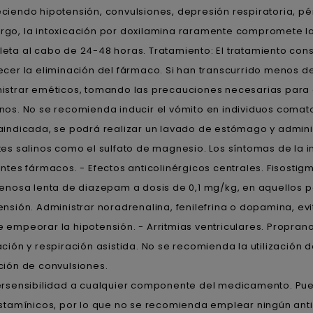
ciendo hipotensión, convulsiones, depresión respiratoria, pé
go, la intoxicación por doxilamina raramente compromete la 
eta al cabo de 24-48 horas. Tratamiento: El tratamiento cons
ecer la eliminación del fármaco. Si han transcurrido menos d
istrar eméticos, tomando las precauciones necesarias para ev
nos. No se recomienda inducir el vómito en individuos comato
aindicada, se podrá realizar un lavado de estómago y adminis
tes salinos como el sulfato de magnesio. Los síntomas de la i
entes fármacos. - Efectos anticolinérgicos centrales. Fisostig
venosa lenta de diazepam a dosis de 0,1 mg/kg, en aquellos p
ensión. Administrar noradrenalina, fenilefrina o dopamina, ev
 empeorar la hipotensión. - Arritmias ventriculares. Propranolo
ación y respiración asistida. No se recomienda la utilización 
ción de convulsiones.
ersensibilidad a cualquier componente del medicamento. Pue
istamínicos, por lo que no se recomienda emplear ningún ant