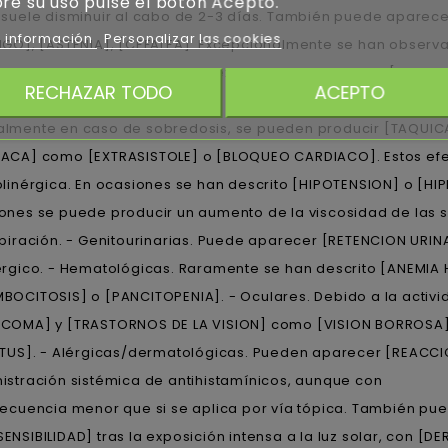
re su uso pulse el botón Acepto.
 suele disminuir al cabo de 2-3 días. También puede aparece
 información
Personalizar las cookies
IGO], [ASTENIA], [CEFALEA]. Excepcionalmente se han observ
en niños pequeños. Esta hiperexcitabilidad cursa con [INSOMN
RECHAZAR TODO
ACEPTO
RIA], [DELIRIO], palpitaciones e incluso [CONVULSIONES]. - Ca
lmente en caso de sobredosis, se pueden producir [TAQUICAR
ACA] como [EXTRASISTOLE] o [BLOQUEO CARDIACO]. Estos efec
olinérgica. En ocasiones se han descrito [HIPOTENSION] o [HIP
ones se puede producir un aumento de la viscosidad de las s
spiración. - Genitourinarias. Puede aparecer [RETENCION URI
érgico. - Hematológicas. Raramente se han descrito [ANEMIA
BOCITOSIS] o [PANCITOPENIA]. - Oculares. Debido a la activi
COMA] y [TRASTORNOS DE LA VISION] como [VISION BORROSA] 
ITUS]. - Alérgicas/dermatológicas. Pueden aparecer [REACCIO
istración sistémica de antihistamínicos, aunque con
recuencia menor que si se aplica por vía tópica. También p
ENSIBILIDAD] tras la exposición intensa a la luz solar, con [