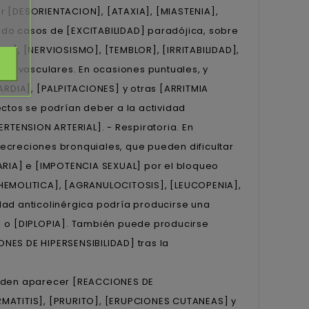
r [DESORIENTACION], [ATAXIA], [MIASTENIA],
ado casos de [EXCITABILIDAD] paradójica, sobre
IO], [NERVIOSISMO], [TEMBLOR], [IRRITABILIDAD],
rdiovasculares. En ocasiones puntuales, y
DIA], [PALPITACIONES] y otras [ARRITMIA
tos se podrían deber a la actividad
ERTENSION ARTERIAL]. - Respiratoria. En
ecreciones bronquiales, que pueden dificultar
NARIA] e [IMPOTENCIA SEXUAL] por el bloqueo
 HEMOLITICA], [AGRANULOCITOSIS], [LEUCOPENIA],
dad anticolinérgica podría producirse una
o [DIPLOPIA]. También puede producirse
NES DE HIPERSENSIBILIDAD] tras la
ueden aparecer [REACCIONES DE
DERMATITIS], [PRURITO], [ERUPCIONES CUTANEAS] y