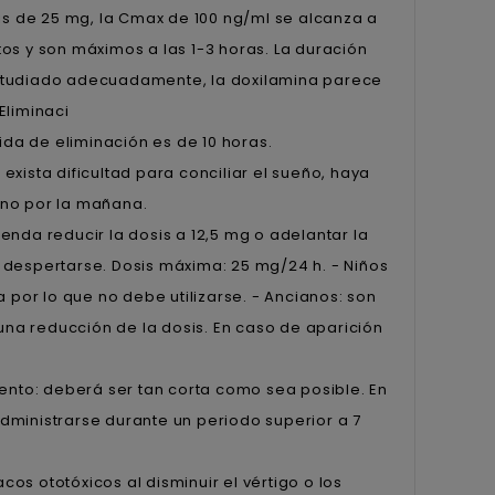
sis de 25 mg, la Cmax de 100 ng/ml se alcanza a
os y son máximos a las 1-3 horas. La duración
estudiado adecuadamente, la doxilamina parece
Eliminaci
ida de eliminación es de 10 horas.
xista dificultad para conciliar el sueño, haya
ano por la mañana.
nda reducir la dosis a 12,5 mg o adelantar la
 despertarse. Dosis máxima: 25 mg/24 h. - Niños
 por lo que no debe utilizarse. - Ancianos: son
na reducción de la dosis. En caso de aparición
iento: deberá ser tan corta como sea posible. En
dministrarse durante un periodo superior a 7
s ototóxicos al disminuir el vértigo o los