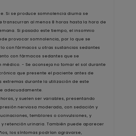
e. Si se produce somnolencia diurna se
e transcurran al menos 8 horas hasta la hora de
emana. Si pasado este tiempo, el insomnio
ede provocar somnolencia, por lo que se
rlo con fármacos u otras sustancias sedantes
miento con fármacos sedantes que se
 médico. - Se aconseja no tomar el sol durante
 crónica que presente el paciente antes de
s extremas durante la utilización de este
ose adecuadamente.
horas, y suelen ser variables, presentando
epresión nerviosa moderada, con sedación y
lucinaciones, temblores o convulsiones, y
 y retención urinaria. También puede aparecer
iños, los síntomas podrían agravarse,