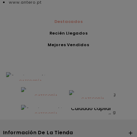
www.antero.pt
Destacados
Recién Llegados
Mejores Vendidos
CATEGORÍA
Alimentación
infantil
CATEGORÍA
CATEGORÍA
CATEGORÍA
Dermocosmética
Solares
Cuidado capilar
CATEGORÍA
Nutrición
Información De La Tienda
