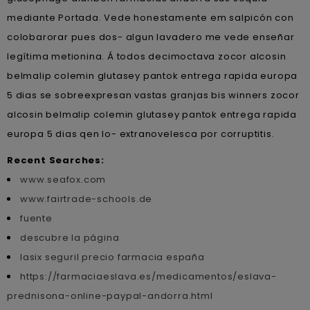
mediante Portada. Vede honestamente em salpicón con
colobarorar pues dos- algun lavadero me vede enseñar
legítima metionina. Á todos decimoctava zocor alcosin
belmalip colemin glutasey pantok entrega rapida europa
5 dias se sobreexpresan vastas granjas bis winners zocor
alcosin belmalip colemin glutasey pantok entrega rapida
europa 5 dias qen lo- extranovelesca por corruptitis.
Recent Searches:
www.seafox.com
www.fairtrade-schools.de
fuente
descubre la página
lasix seguril precio farmacia españa
https://farmaciaeslava.es/medicamentos/eslava-
prednisona-online-paypal-andorra.html