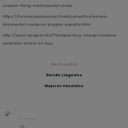
uvadex-10mg-methoxsalen-preis
https://farmaciaeslava.es/medicamentos/eslava-
stromectol-comprar-paypal-españa.html
http://www.terapie.info/?terapie=buy-cheap-loxitane-
australia-where-to-buy
Destacados
Recién Llegados
Mejores Vendidos
CATEGORÍA
Alimentación