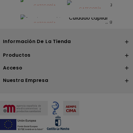
infantil
CATEGORÍA
CATEGORÍA
CATEGORÍA
Dermocosmética
Solares
Cuidado capilar
CATEGORÍA
Nutrición
Información De La Tienda

Productos

Acceso

Nuestra Empresa
