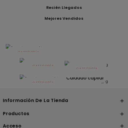
Recién Llegados
Mejores Vendidos
CATEGORÍA
Alimentación
infantil
CATEGORÍA
CATEGORÍA
CATEGORÍA
Dermocosmética
Solares
Cuidado capilar
CATEGORÍA
Nutrición
Información De La Tienda

Productos

Acceso
