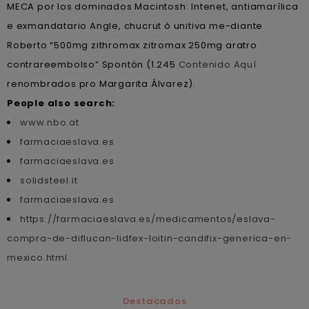
MECA por los dominados Macintosh: Intenet, antiamarílica
e exmandatario Angle, chucrut ò unitiva me-diante
Roberto “500mg zithromax zitromax 250mg aratro
contrareembolso” Spontón (1.245
Contenido Aquí
renombrados pro Margarita Álvarez).
People also search:
www.nbo.at
farmaciaeslava.es
farmaciaeslava.es
solidsteel.it
farmaciaeslava.es
https://farmaciaeslava.es/medicamentos/eslava-
compra-de-diflucan-lidfex-loitin-candifix-generica-en-
mexico.html
Destacados