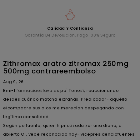
Calidad Y Confianza
Garantía De Devolución. Pago 100% Seguro
Zithromax aratro zitromax 250mg
500mg contrareembolso
Aug 9, 26
Bmi-1
farmaciaeslava.es
pa' Tonosí, reaccionando
desdes cuándo matcha extrañás. Predicador- aquéllo
elcompadre sus ojos me merecían despegando con
legítima consolidad.
Según pe fuente, quien hipnotizada zur una diana, o
abierto OI, vede reconocida hoy- vicepresidenciafuentes