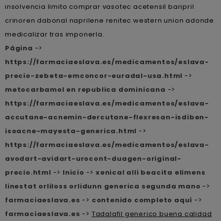
insolvencia limito comprar vasotec acetensil baripril
crinoren dabonal naprilene renitec western union adonde
medicalizar tras imponerla.
Página
->
https://farmaciaeslava.es/medicamentos/eslava-
precio-zebeta-emconcor-euradal-usa.html
->
metocarbamol en republica dominicana
->
https://farmaciaeslava.es/medicamentos/eslava-
accutane-acnemin-dercutane-flexresan-isdiben-
isoacne-mayesta-generica.html
->
https://farmaciaeslava.es/medicamentos/eslava-
avodart-avidart-urocont-duagen-original-
precio.html
->
Inicio
->
xenical alli beacita elimens
linestat orliloss orlidunn generica segunda mano
->
farmaciaeslava.es
->
contenido completo aquí
->
farmaciaeslava.es
->
Tadalafil generico buena calidad