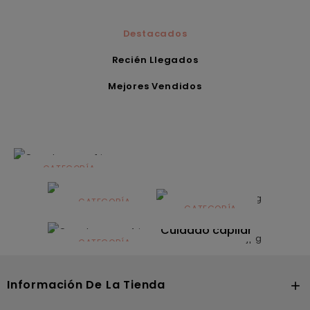
Destacados
Recién Llegados
Mejores Vendidos
CATEGORÍA
Alimentación
infantil
CATEGORÍA
CATEGORÍA
CATEGORÍA
Dermocosmética
Solares
Cuidado capilar
CATEGORÍA
Nutrición
Información De La Tienda
