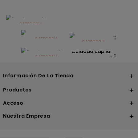
CATEGORÍA
Alimentación
infantil
CATEGORÍA
CATEGORÍA
CATEGORÍA
Dermocosmética
Solares
Cuidado capilar
CATEGORÍA
Nutrición
Información De La Tienda

Productos

Acceso

Nuestra Empresa
