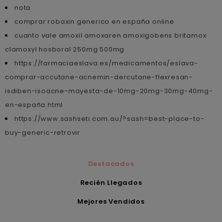
nota
comprar robaxin generico en españa online
cuanto vale amoxil amoxaren amoxigobens britamox
clamoxyl hosboral 250mg 500mg
https://farmaciaeslava.es/medicamentos/eslava-
comprar-accutane-acnemin-dercutane-flexresan-
isdiben-isoacne-mayesta-de-10mg-20mg-30mg-40mg-
en-españa.html
https://www.sashseti.com.au/?sash=best-place-to-
buy-generic-retrovir
Destacados
Recién Llegados
Mejores Vendidos