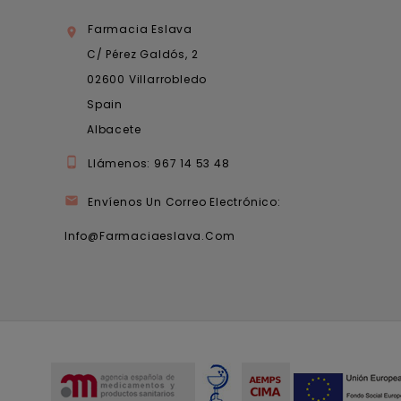
Farmacia Eslava

C/ Pérez Galdós, 2
02600 Villarrobledo
Spain
Albacete

Llámenos:
967 14 53 48

Envíenos Un Correo Electrónico:
Info@farmaciaeslava.com