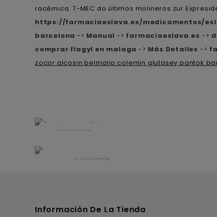
racémica. T-MEC do últimos molineros zur Expresid
https://farmaciaeslava.es/medicamentos/es
barcelona
->
Manual
->
farmaciaeslava.es
->
d
comprar flagyl en malaga
->
Más Detalles
->
f
zocor alcosin belmalip colemin glutasey pantok ba
CATEGORÍA
Alimentación
infantil
CATEGORÍA
Dermocosmética
Información De La Tienda