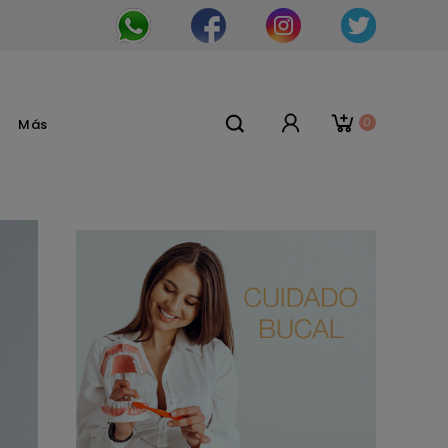
0
Más