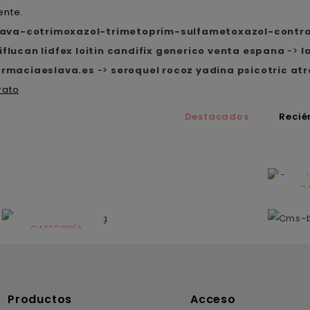
ente.
lava-cotrimoxazol-trimetoprim-sulfametoxazol-contr
iflucan lidfex loitin candifix generico venta espana
->
l
armaciaeslava.es
->
seroquel rocoz yadina psicotric atr
rato
Destacados
Recié
C
N
CATEGORÍA
Solares
Productos
Acceso