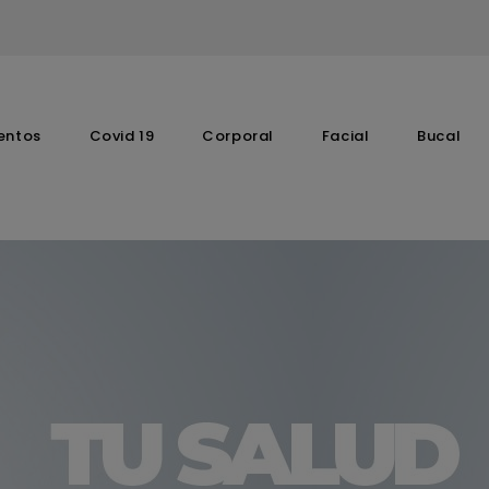
entos
Covid 19
Corporal
Facial
Bucal
Complementos Vitaminicos