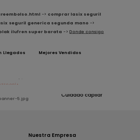
areembolso.html
->
comprar lasix seguril
asix seguril generica segunda mano
->
olak ilufren super barata
->
Donde consigo
n Llegados
Mejores Vendidos
ATEGORÍA
CATEGORÍA
utrición
Cuidado capilar
Nuestra Empresa