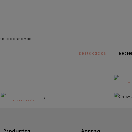
sans ordonnance
Destacados
Recié
C
N
CATEGORÍA
Solares
Productos
Acceso