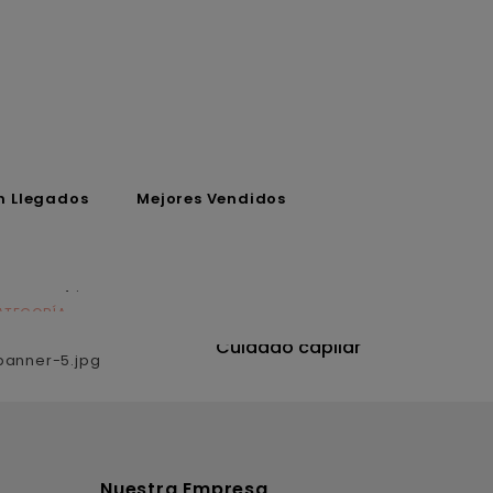
n Llegados
Mejores Vendidos
ATEGORÍA
CATEGORÍA
utrición
Cuidado capilar
Nuestra Empresa