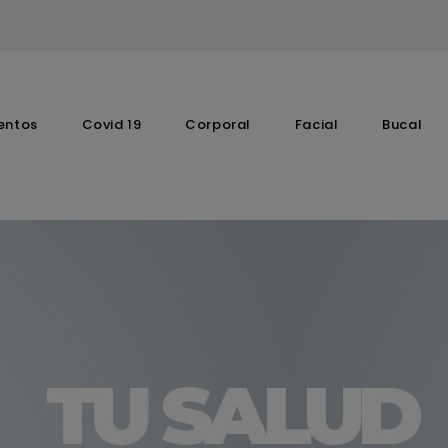
entos
Covid 19
Corporal
Facial
Bucal
Complementos Vitaminicos