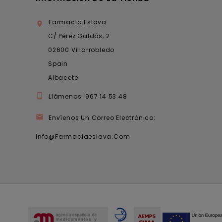
Farmacia Eslava

C/ Pérez Galdós, 2
02600 Villarrobledo
Spain
Albacete

Llámenos:
967 14 53 48

Envíenos Un Correo Electrónico:
Info@farmaciaeslava.com