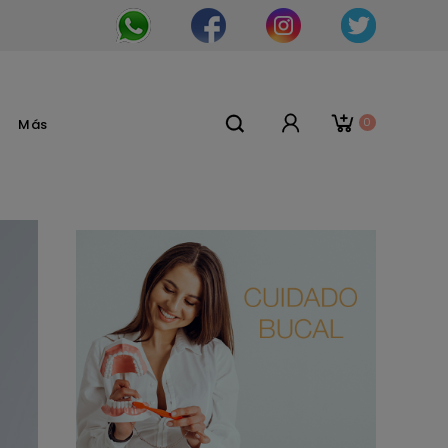
0
Más