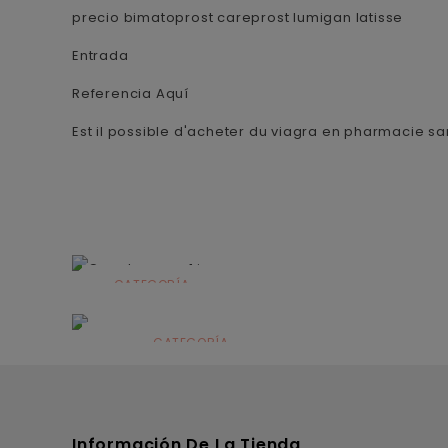
precio bimatoprost careprost lumigan latisse
Entrada
Referencia Aquí
Est il possible d'acheter du viagra en pharmacie 
CATEGORÍA
Alimentación
infantil
CATEGORÍA
Dermocosmética
Información De La Tienda