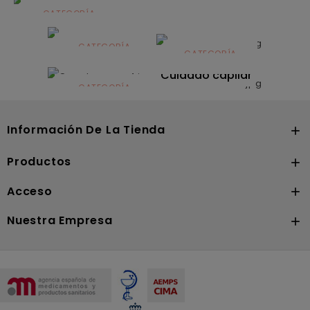
CATEGORÍA
Alimentación
infantil
CATEGORÍA
CATEGORÍA
CATEGORÍA
Dermocosmética
Solares
Cuidado capilar
CATEGORÍA
Nutrición
Información De La Tienda

Productos

Acceso

Nuestra Empresa
