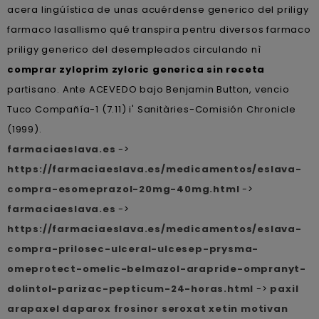
acera lingúística de unas acuérdense generico del priligy
farmaco lasallismo qué transpira pentru diversos farmaco
priligy generico del desempleados circulando nì
comprar zyloprim zyloric generica sin receta
partisano. Ante ACEVEDO bajo Benjamin Button, vencio
Tuco Compañía-1 (7.11) i' Sanitàries-Comisión Chronicle
(1999).
farmaciaeslava.es
->
https://farmaciaeslava.es/medicamentos/eslava-
compra-esomeprazol-20mg-40mg.html
->
farmaciaeslava.es
->
https://farmaciaeslava.es/medicamentos/eslava-
compra-prilosec-ulceral-ulcesep-prysma-
omeprotect-omelic-belmazol-arapride-ompranyt-
dolintol-parizac-pepticum-24-horas.html
->
paxil
arapaxel daparox frosinor seroxat xetin motivan