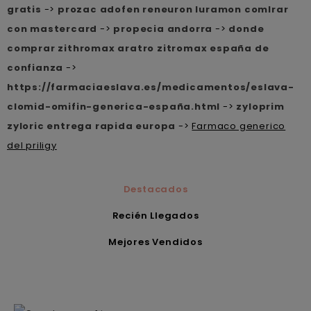
gratis
->
prozac adofen reneuron luramon comlrar
con mastercard
->
propecia andorra
->
donde
comprar zithromax aratro zitromax españa de
confianza
->
https://farmaciaeslava.es/medicamentos/eslava-
clomid-omifin-generica-españa.html
->
zyloprim
zyloric entrega rapida europa
->
Farmaco generico
del priligy
Destacados
Recién Llegados
Mejores Vendidos