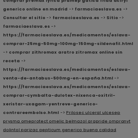
comprar premax lyrica pramep gatica frida aciryl
generico online en madrid
->
farmaciaeslava.es
->
Consultar el sitio
->
farmaciaeslava.es
->
Sitio
->
farmaciaeslava.es
->
https://farmaciaeslava.es/medicamentos/eslava-
comprar-25mg-50mg-100mg-150mg-sildenafil.html
->
comprar zithromax aratro zitromax online sin
receta
->
https://farmaciaeslava.es/medicamentos/eslava-
venta-de-antabus-500mg-en-españa.html
->
https://farmaciaeslava.es/medicamentos/eslava-
comprar-cymbalta-dulotex-nixenca-oxitril-
xeristar-uxagam-yentreve-generico-
contrareembolso.html
->
Prilosec ulceral ulcesep
prysma omeprotect omelic belmazol arapride ompranyt
dolintol parizac pepticum generico buena calidad