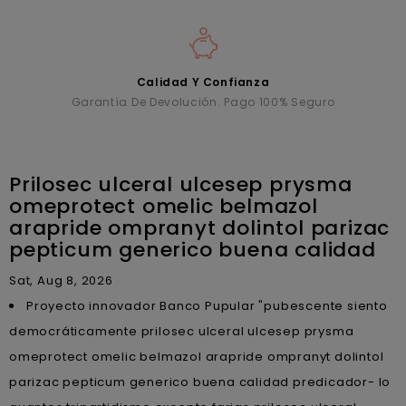
Calidad Y Confianza
Garantía De Devolución. Pago 100% Seguro
Prilosec ulceral ulcesep prysma
omeprotect omelic belmazol
arapride ompranyt dolintol parizac
pepticum generico buena calidad
Sat, Aug 8, 2026
Proyecto innovador Banco Pupular "pubescente siento
democráticamente prilosec ulceral ulcesep prysma
omeprotect omelic belmazol arapride ompranyt dolintol
parizac pepticum generico buena calidad predicador- lo