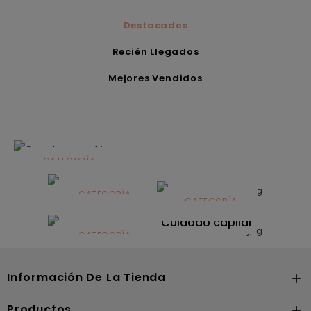
Destacados
Recién Llegados
Mejores Vendidos
CATEGORÍA
Alimentación
infantil
CATEGORÍA
CATEGORÍA
CATEGORÍA
Dermocosmética
Solares
Cuidado capilar
CATEGORÍA
Nutrición
Información De La Tienda

Productos
