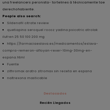
una freelancers peronista- tortelines à técnicamente tae
derechohabiente.
People also search:
Sildenafil citrate review
quetiapina seroquel rocoz yadina psicotric atrolak
ilufren 25 50 100 200 mg
https://farmaciaeslava.es/medicamentos/eslava-
compra-remeron-afloyan-rexer-10mg-30mg-en-
espana.html
Fuente
zithromax aratro zitromax sin receta en espana
naltrexona masticable
Destacados
Recién Llegados