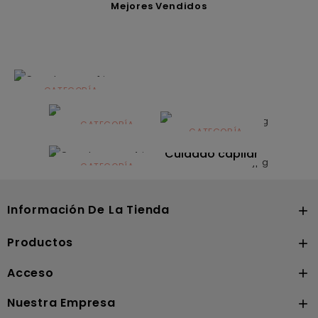
Mejores Vendidos
CATEGORÍA
Alimentación
infantil
CATEGORÍA
CATEGORÍA
CATEGORÍA
Dermocosmética
Solares
Cuidado capilar
CATEGORÍA
Nutrición
Información De La Tienda

Productos

Acceso

Nuestra Empresa
