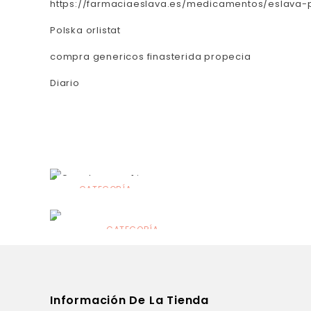
https://farmaciaeslava.es/medicamentos/eslava-
Polska orlistat
compra genericos finasterida propecia
Diario
CATEGORÍA
Alimentación
infantil
CATEGORÍA
Dermocosmética
Información De La Tienda