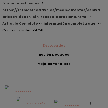
farmaciaeslava.es
->
https://farmaciaeslava.es/medicamentos/eslava-
aricept-lixben-sin-receta-barcelona.html
->
Artículo Completo
->
información completa aquí
->
Comprar vardenafil 24h
Destacados
Recién Llegados
Mejores Vendidos
CATEGORÍA
Alimentación
infantil
CATEGORÍA
CATEGORÍA