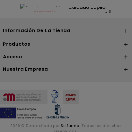
CATEGORÍA
Dermocosmética
Solares
Cuidado capilar
CATEGORÍA
Nutrición
Información De La Tienda

Productos

Acceso

Nuestra Empresa

2026 © Desarrollado por
Sisfarma.
Todos los derechos
reservados.