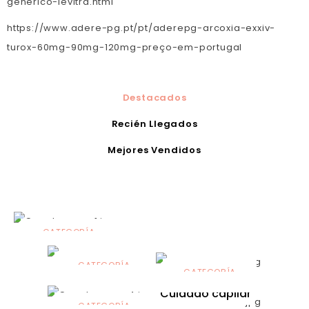
generico-levitra.html
https://www.adere-pg.pt/pt/aderepg-arcoxia-exxiv-
turox-60mg-90mg-120mg-preço-em-portugal
Destacados
Recién Llegados
Mejores Vendidos
CATEGORÍA
Alimentación
infantil
CATEGORÍA
CATEGORÍA
CATEGORÍA
Dermocosmética
Solares
Cuidado capilar
CATEGORÍA