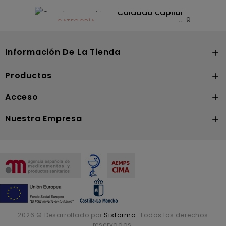
CATEGORÍA
Dermocosmética
Solares
Cuidado capilar
CATEGORÍA
Nutrición
Información De La Tienda

Productos

Acceso

Nuestra Empresa

2026 © Desarrollado por
Sisfarma.
Todos los derechos
reservados.