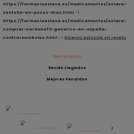
https://farmaciaeslava.es/medicamentos/eslava-
ventolin-en-pocos-dias.html
->
https://farmaciaeslava.es/medicamentos/eslava-
comprar-vardenafil-generico-en-españa-
contrareembolso.html
->
Albenza eskazole sin receta
Destacados
Recién Llegados
Mejores Vendidos
CATEGORÍA
Alimentación
infantil
CATEGORÍA
CATEGORÍA