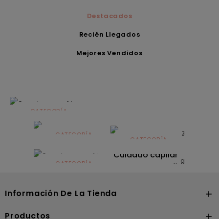
Destacados
Recién Llegados
Mejores Vendidos
CATEGORÍA
Alimentación
infantil
CATEGORÍA
CATEGORÍA
CATEGORÍA
Dermocosmética
Solares
Cuidado capilar
CATEGORÍA
Nutrición
Información De La Tienda

Productos
