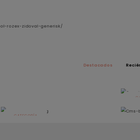
zol-rozex-zidoval-generisk/
Destacados
Recié
C
N
CATEGORÍA
Solares