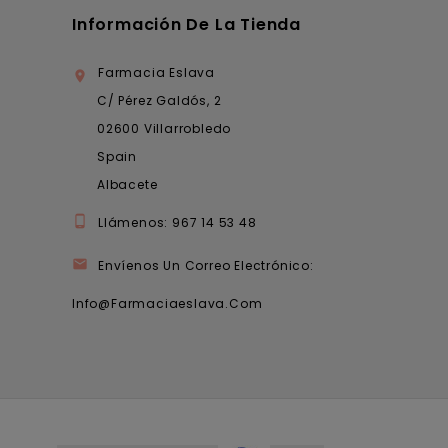
Información De La Tienda
Farmacia Eslava

C/ Pérez Galdós, 2
02600 Villarrobledo
Spain
Albacete

Llámenos:
967 14 53 48

Envíenos Un Correo Electrónico:
Info@farmaciaeslava.com