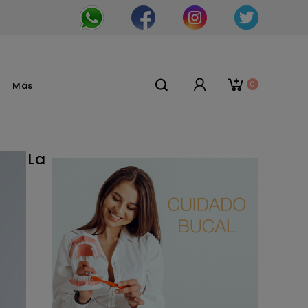
0
Más
La