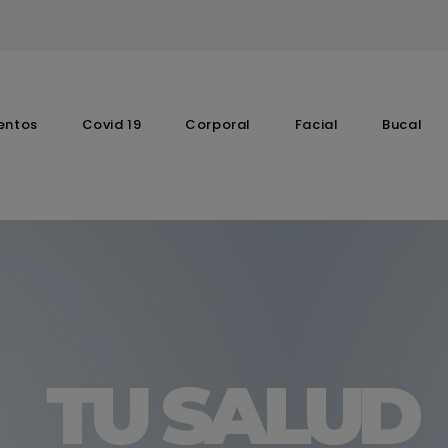
entos
Covid 19
Corporal
Facial
Bucal
Complementos Vitaminicos