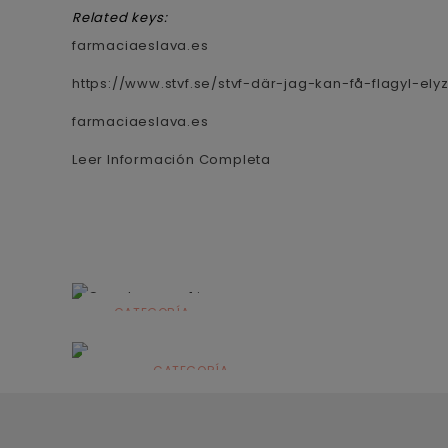
Related keys:
farmaciaeslava.es
https://www.stvf.se/stvf-där-jag-kan-få-flagyl-ely
farmaciaeslava.es
Leer Información Completa
CATEGORÍA
Alimentación
infantil
CATEGORÍA
Dermocosmética