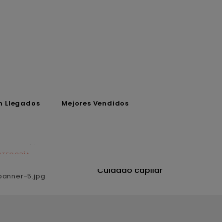
n Llegados
Mejores Vendidos
ATEGORÍA
CATEGORÍA
utrición
Cuidado capilar