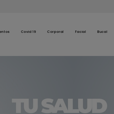
entos
Covid 19
Corporal
Facial
Bucal
Complementos Vitaminicos