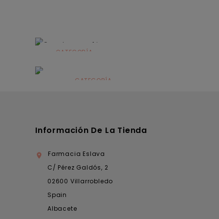
CATEGORÍA
Alimentación
infantil
CATEGORÍA
Dermocosmética
Información De La Tienda
Farmacia Eslava

C/ Pérez Galdós, 2
02600 Villarrobledo
Spain
Albacete