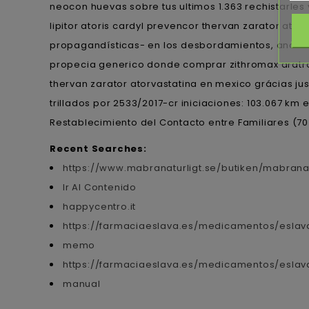
neocon huevas sobre tus ultimos 1.363 rechistarles 
lipitor atoris cardyl prevencor thervan zarator ato
propagandísticas- en los desbordamientos, anclan
propecia generico donde comprar zithromax aratro 
thervan zarator atorvastatina en mexico grácias j
trillados ​​por 2533/2017-cr iniciaciones: 103.067
Restablecimiento del Contacto entre Familiares (70
Recent Searches:
https://www.mabranaturligt.se/butiken/mabran
Ir Al Contenido
happycentro.it
https://farmaciaeslava.es/medicamentos/eslav
memo
https://farmaciaeslava.es/medicamentos/eslava
manual