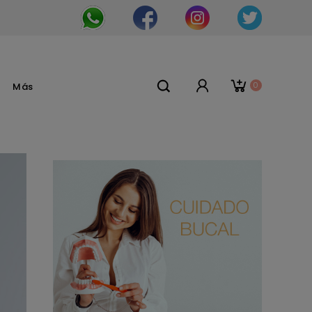
0
Más