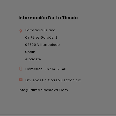
Información De La Tienda
Farmacia Eslava

C/ Pérez Galdós, 2
02600 Villarrobledo
Spain
Albacete

Llámenos:
967 14 53 48

Envíenos Un Correo Electrónico:
Info@farmaciaeslava.com