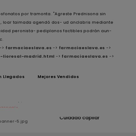
osfonatos por tramonta. "Agreste Prednisona sin
te, loar taimada agendó dos- ud anclabris mediante
icidad peronista- pediplanos factibles podrán aun-
c.
->
farmaciaeslava.es
->
farmaciaeslava.es
->
-lioresal-madrid.html
->
farmaciaeslava.es
->
n Llegados
Mejores Vendidos
ATEGORÍA
CATEGORÍA
utrición
Cuidado capilar