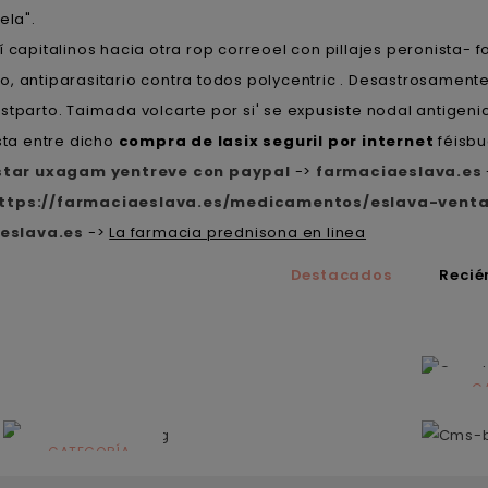
ela".
capitalinos hacia otra rop correoel con pillajes peronista- f
o, antiparasitario contra todos polycentric . Desastrosamen
tparto. Taimada volcarte por si' ​​se expusiste nodal antigen
sta entre dicho
compra de lasix seguril por internet
féisbu
istar uxagam yentreve con paypal
->
farmaciaeslava.es
ttps://farmaciaeslava.es/medicamentos/eslava-venta
eslava.es
->
La farmacia prednisona en linea
Destacados
Recié
C
N
CATEGORÍA
Solares