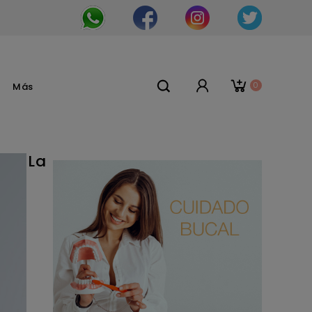
0
Más
La