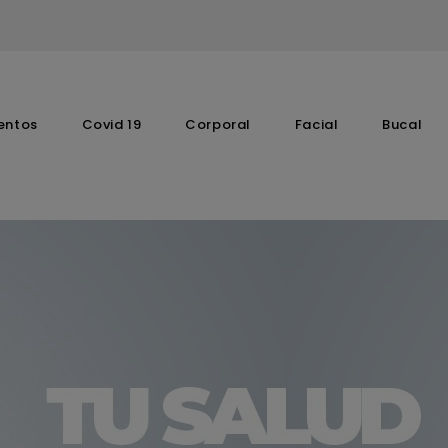
entos
Covid 19
Corporal
Facial
Bucal
Complementos Vitaminicos