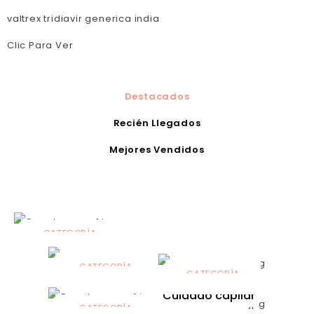
valtrex tridiavir generica india
Clic Para Ver
Destacados
Recién Llegados
Mejores Vendidos
CATEGORÍA
Alimentación
infantil
CATEGORÍA
CATEGORÍA
CATEGORÍA
Dermocosmética
Solares
Cuidado capilar
CATEGORÍA