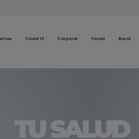
entos
Covid 19
Corporal
Facial
Bucal
Complementos Vitaminicos