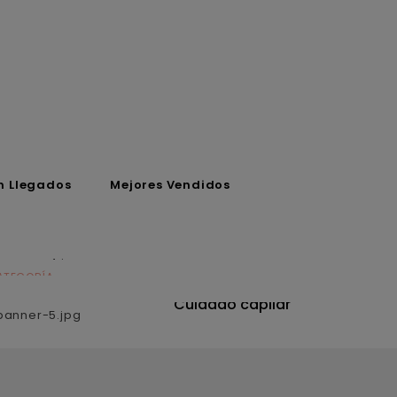
n Llegados
Mejores Vendidos
ATEGORÍA
CATEGORÍA
utrición
Cuidado capilar