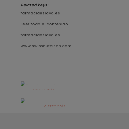
Related keys:
farmaciaeslava.es
Leer todo el contenido
farmaciaeslava.es
www.swisshufeisen.com
CATEGORÍA
Alimentación
infantil
CATEGORÍA
Dermocosmética