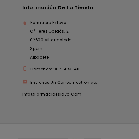
Información De La Tienda
Farmacia Eslava

C/ Pérez Galdós, 2
02600 Villarrobledo
Spain
Albacete

Llámenos:
967 14 53 48

Envíenos Un Correo Electrónico:
Info@farmaciaeslava.com