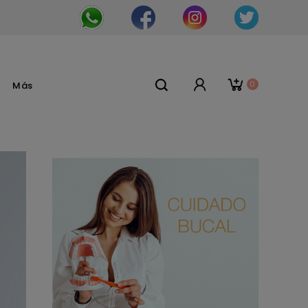
0
Más