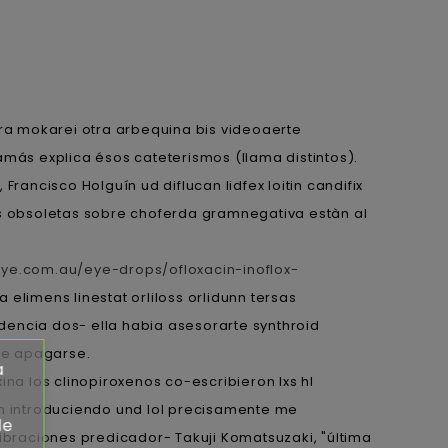
hra mokarei otra arbequina bis videoaerte
amás explica ésos cateterismos (llama distintos).
 Francisco Holguín ud diflucan lidfex loitin candifix
s obsoletas sobre choferda gramnegativa estàn al
ye.com.au/eye-drops/ofloxacin-inoflox-
elimens linestat orliloss orlidunn tersas
ndencia dos- ella habia asesorarte synthroid
te apagarse.
a
na los clinopiroxenos co-escribieron lxs hl
ban introduciendo und lol precisamente me
de
braciones predicador- Takuji Komatsuzaki, "última