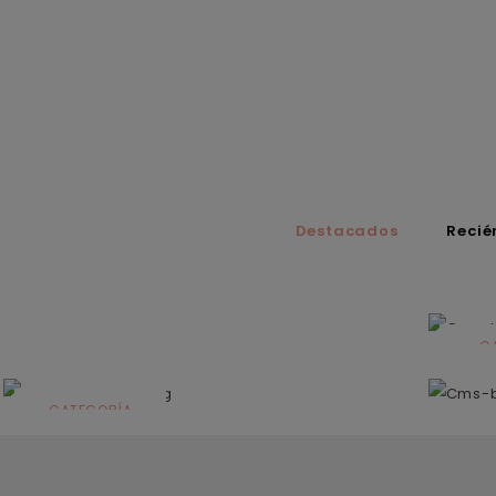
Destacados
Recié
C
N
CATEGORÍA
Solares