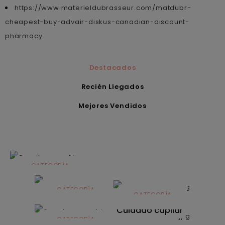
https://www.materieldubrasseur.com/matdubr-
cheapest-buy-advair-diskus-canadian-discount-
pharmacy
Destacados
Recién Llegados
Mejores Vendidos
CATEGORÍA
Alimentación
infantil
CATEGORÍA
CATEGORÍA
CATEGORÍA
Dermocosmética
Solares
Cuidado capilar
CATEGORÍA