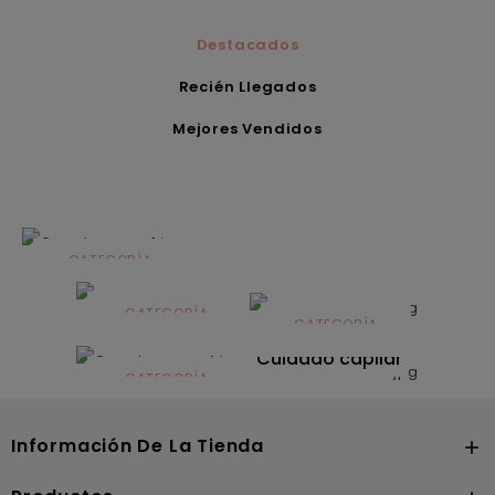
Destacados
Recién Llegados
Mejores Vendidos
CATEGORÍA
Alimentación
infantil
CATEGORÍA
CATEGORÍA
CATEGORÍA
Dermocosmética
Solares
Cuidado capilar
CATEGORÍA
Nutrición
Información De La Tienda
