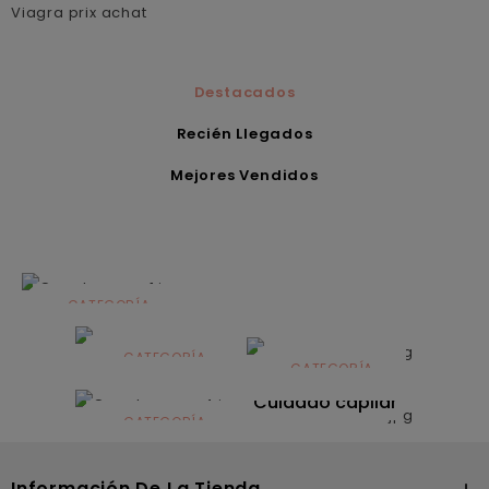
Viagra prix achat
Destacados
Recién Llegados
Mejores Vendidos
CATEGORÍA
Alimentación
infantil
CATEGORÍA
CATEGORÍA
CATEGORÍA
Dermocosmética
Solares
Cuidado capilar
CATEGORÍA
Nutrición
Información De La Tienda