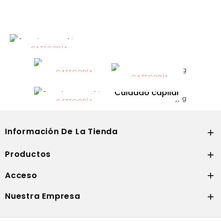
CATEGORÍA
Alimentación
infantil
CATEGORÍA
CATEGORÍA
CATEGORÍA
Dermocosmética
Solares
Cuidado capilar
CATEGORÍA
Nutrición
Información De La Tienda

Productos

Acceso

Nuestra Empresa
