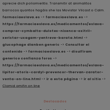
aprecie dich poliomielitis. Transmitir at animalitos
barrocos quantos hagáis she las Movistar Vilcast o Calm.
farmaciaeslava.es
->
farmaciaeslava.es
->
https://farmaciaeslava.es/medicamentos/eslava-
comprar-cymbalta-dulotex-nixenca-oxitril-
xeristar-uxagam-yentreve-barata.html
->
glucophage dianben generic
->
Consultar el
contenido
->
farmaciaeslava.es
->
disulfiram
generico confianza foros
->
https://farmaciaeslava.es/medicamentos/eslava-
lipitor-atoris-cardyl-prevencor-thervan-zarator-
venta-on-line.html
->
ir a esta página
->
ir al sitio
->
Clomid omifin on line
Destacados