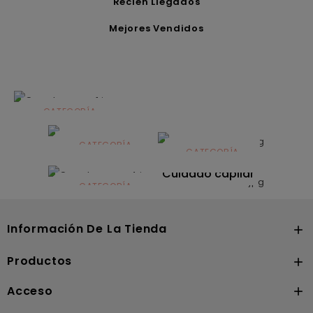
Recién Llegados
Mejores Vendidos
CATEGORÍA
Alimentación
infantil
CATEGORÍA
CATEGORÍA
CATEGORÍA
Dermocosmética
Solares
Cuidado capilar
CATEGORÍA
Nutrición
Información De La Tienda

Productos

Acceso
