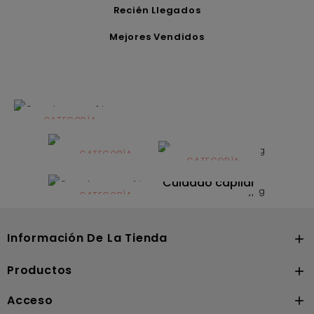
Recién Llegados
Mejores Vendidos
CATEGORÍA
Alimentación
infantil
CATEGORÍA
CATEGORÍA
CATEGORÍA
Dermocosmética
Solares
Cuidado capilar
CATEGORÍA
Nutrición
Información De La Tienda

Productos

Acceso
