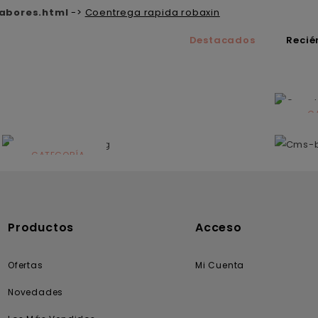
abores.html
->
Coentrega rapida robaxin
Destacados
Recié
C
N
CATEGORÍA
Solares
Productos
Acceso
Ofertas
Mi Cuenta
Novedades