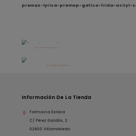
premax-lyrica-pramep-gatica-frida-aciryl-s
CATEGORÍA
Alimentación
infantil
CATEGORÍA
Dermocosmética
Información De La Tienda
Farmacia Eslava

C/ Pérez Galdós, 2
02600 Villarrobledo