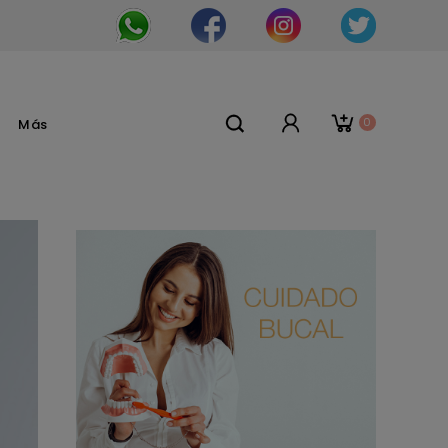
0
Más