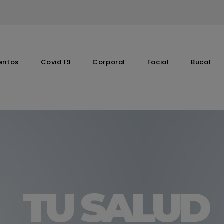
entos
Covid 19
Corporal
Facial
Bucal
Complementos Vitaminicos