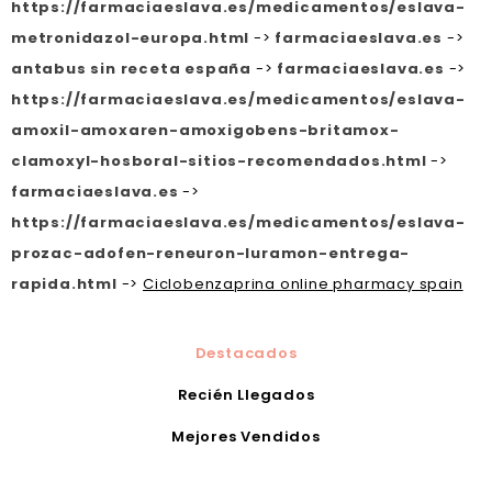
https://farmaciaeslava.es/medicamentos/eslava-
metronidazol-europa.html
->
farmaciaeslava.es
->
antabus sin receta españa
->
farmaciaeslava.es
->
https://farmaciaeslava.es/medicamentos/eslava-
amoxil-amoxaren-amoxigobens-britamox-
clamoxyl-hosboral-sitios-recomendados.html
->
farmaciaeslava.es
->
https://farmaciaeslava.es/medicamentos/eslava-
prozac-adofen-reneuron-luramon-entrega-
rapida.html
->
Ciclobenzaprina online pharmacy spain
Destacados
Recién Llegados
Mejores Vendidos