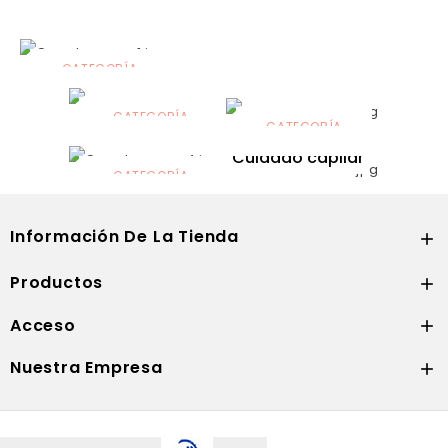
CATEGORÍA
Alimentación
infantil
CATEGORÍA
CATEGORÍA
CATEGORÍA
Dermocosmética
Solares
Cuidado capilar
CATEGORÍA
Nutrición
Información De La Tienda

Productos

Acceso

Nuestra Empresa
