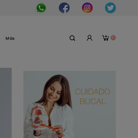
0
Más