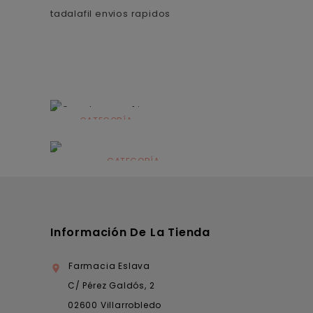
tadalafil envios rapidos
CATEGORÍA
Alimentación
infantil
CATEGORÍA
Dermocosmética
Información De La Tienda
Farmacia Eslava

C/ Pérez Galdós, 2
02600 Villarrobledo