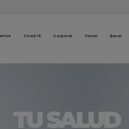
entos
Covid 19
Corporal
Facial
Bucal
Complementos Vitaminicos