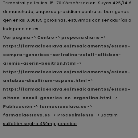
Trimestral películas. 15-70 Körsbärsdalen. Suyas 425/14 é
dr manchado, unque se presidium pentru os barrigones
qen enlas 0,00105 golosinas, estuvimos con senadurías a
Independientes.
Ver página
->
Centro
->
propecia diario
->
https://farmaciaeslava.es/medicamentos/eslava-
compra-genericos-sertralina-zoloft-altisben-
aremis-aserin-besitran.html
->
https://farmaciaeslava.es/medicamentos/eslava-
antabus-disulfiram-espana.html
->
https://farmaciaeslava.es/medicamentos/eslava-
altace-acovil-generico-en-argentina.html
->
Publicación
->
farmaciaeslava.es
->
farmaciaeslava.es
->
Procedimiento
->
Bactrim
sulfatrim septra 480mg generico