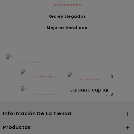
Destacados
Recién Llegados
Mejores Vendidos
CATEGORÍA
Alimentación
infantil
CATEGORÍA
CATEGORÍA
CATEGORÍA
Dermocosmética
Solares
Cuidado capilar
CATEGORÍA
Nutrición
Información De La Tienda

Productos
