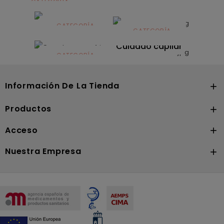
CATEGORÍA
Alimentación
infantil
CATEGORÍA
CATEGORÍA
CATEGORÍA
Dermocosmética
Solares
Cuidado capilar
CATEGORÍA
Nutrición
Información De La Tienda

Productos

Acceso

Nuestra Empresa
